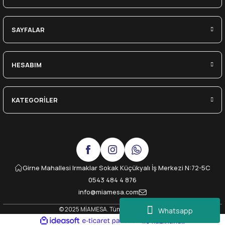
SAYFALAR
HESABIM
KATEGORİLER
Girne Mahallesi Irmaklar Sokak Küçükyalı İş Merkezi N:72-5C
0543 484 4 876
info@miamesa.com
© 2025 MİAMESA. Tüm Hakları Saklıdır.
Whatsapp
ideasoft
ile
e-