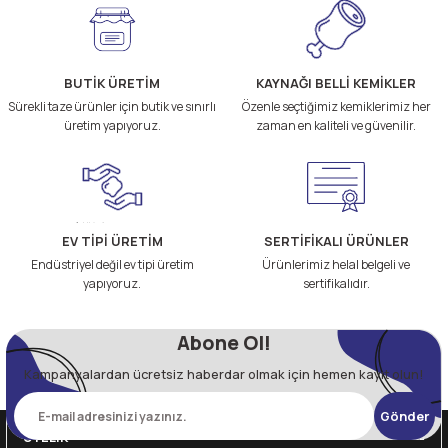
BUTİK ÜRETİM
KAYNAĞI BELLİ KEMİKLER
Sürekli taze ürünler için butik ve sınırlı
Özenle seçtiğimiz kemiklerimiz her
üretim yapıyoruz.
zaman en kaliteli ve güvenilir.
EV TİPİ ÜRETİM
SERTİFİKALI ÜRÜNLER
Endüstriyel değil ev tipi üretim
Ürünlerimiz helal belgeli ve
yapıyoruz.
sertifikalıdır.
Abone Ol!
Kampanyalardan ücretsiz haberdar olmak için hemen kayıt olun!
Gönder
ÜYELİK