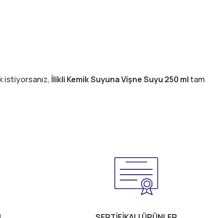
 istiyorsanız,
İlikli Kemik Suyuna Vişne Suyu 250 ml
tam
M
SERTİFİKALI ÜRÜNLER