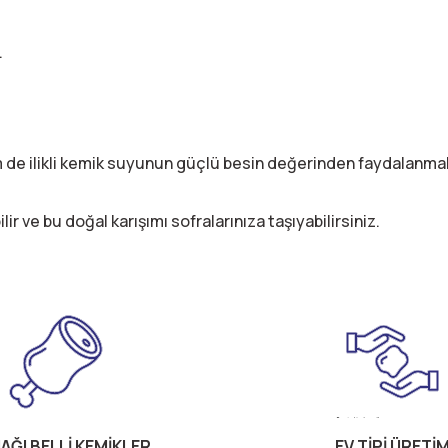
.
 de ilikli kemik suyunun güçlü besin değerinden faydalanmak
lir ve bu doğal karışımı sofralarınıza taşıyabilirsiniz.
AĞI BELLİ KEMİKLER
EV TİPİ ÜRETİ