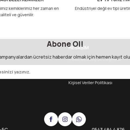
imiz kemiklerimiz her zaman en
Endüstriyel değil ev tipi üret
kaliteli ve güvenilir.
Abone Ol!
HESABIM
ampanyalardan ücretsiz haberdar olmak için hemen kayıt olu
Mesafeli Satış Sözleşmesi
Sertifikalar
Gizlilik ve Güvenlik
m Formu
İptal İade Koşullari
Kişisel Veriler Politikası
2-5C
0543 484 4 876