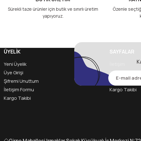
Sürekli taze ürünler için butik ve sınırlı üretim
Özenle seçtiğ
yapıyoruz.
ÜYELİK
SAYFALAR
K
Yeni Üyelik
İletişim
Üye Girişi
Politikamız ve 
Şifremi Unuttum
Havale Bildiri
İletişim Formu
Kargo Takibi
Kargo Takibi
Girne Mahallesi Irmaklar Sokak Küçükyalı İş Merkezi N:7