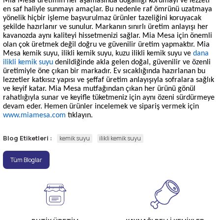
Mia Mesa üretimin her aşamasında doğallığı korumayı ve lezzeti
en saf haliyle sunmayı amaçlar. Bu nedenle raf ömrünü uzatmaya
yönelik hiçbir işleme başvurulmaz ürünler tazeliğini koruyacak
şekilde hazırlanır ve sunulur. Markanın sınırlı üretim anlayışı her
kavanozda aynı kaliteyi hissetmenizi sağlar. Mia Mesa için önemli
olan çok üretmek değil doğru ve güvenilir üretim yapmaktır. Mia
Mesa kemik suyu, ilikli kemik suyu, kuzu ilikli kemik suyu ve
dana
ilikli kemik suyu
denildiğinde akla gelen doğal, güvenilir ve özenli
üretimiyle öne çıkan bir markadır. Ev sıcaklığında hazırlanan bu
lezzetler katkısız yapısı ve şeffaf üretim anlayışıyla sofralara sağlık
ve keyif katar. Mia Mesa mutfağından çıkan her ürünü gönül
rahatlığıyla sunar ve keyifle tüketmeniz için aynı özeni sürdürmeye
devam eder. Hemen ürünler incelemek ve sipariş vermek için
www.miamesa.com
tıklayın.
Blog Etiketleri :
kemik suyu
ilikli kemik suyu
Tüm Bloglar