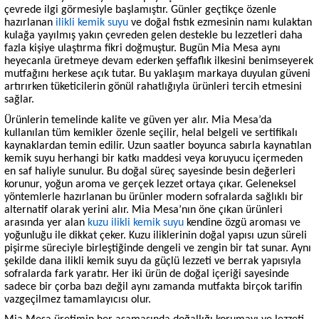
çevrede ilgi görmesiyle başlamıştır. Günler geçtikçe özenle
hazırlanan
ilikli kemik suyu
ve doğal fıstık ezmesinin namı kulaktan
kulağa yayılmış yakın çevreden gelen destekle bu lezzetleri daha
fazla kişiye ulaştırma fikri doğmuştur. Bugün Mia Mesa aynı
heyecanla üretmeye devam ederken şeffaflık ilkesini benimseyerek
mutfağını herkese açık tutar. Bu yaklaşım markaya duyulan güveni
artırırken tüketicilerin gönül rahatlığıyla ürünleri tercih etmesini
sağlar.
Ürünlerin temelinde kalite ve güven yer alır. Mia Mesa’da
kullanılan tüm kemikler özenle seçilir, helal belgeli ve sertifikalı
kaynaklardan temin edilir. Uzun saatler boyunca sabırla kaynatılan
kemik suyu herhangi bir katkı maddesi veya koruyucu içermeden
en saf haliyle sunulur. Bu doğal süreç sayesinde besin değerleri
korunur, yoğun aroma ve gerçek lezzet ortaya çıkar. Geleneksel
yöntemlerle hazırlanan bu ürünler modern sofralarda sağlıklı bir
alternatif olarak yerini alır. Mia Mesa’nın öne çıkan ürünleri
arasında yer alan
kuzu ilikli kemik suyu
kendine özgü aroması ve
yoğunluğu ile dikkat çeker. Kuzu iliklerinin doğal yapısı uzun süreli
pişirme süreciyle birleştiğinde dengeli ve zengin bir tat sunar. Aynı
şekilde dana ilikli kemik suyu da güçlü lezzeti ve berrak yapısıyla
sofralarda fark yaratır. Her iki ürün de doğal içeriği sayesinde
sadece bir çorba bazı değil aynı zamanda mutfakta birçok tarifin
vazgeçilmez tamamlayıcısı olur.