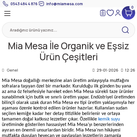
0543 484 4 876
info@miamesa.com
0
Geri Dön
Geri Dön
Geri Dön
 Suyundan Çorbalar
eri
Suyu
eri
Mia Mesa İle Organik ve Eşsiz
Ürün Çeşitleri
mik Suyu
Genel
29-01-2026
12:26
Mia Mesa doğallığı merkezine alan üretim anlayışıyla mutfağını
sofralara taşıyan özel bir markadır. Kurulduğu ilk günden bu yana
az ama öz felsefesiyle hareket eden Mia Mesa sürekli taze ürünler
sunabilmek için butik ve sınırlı üretim yapar. Endüstriyel üretimden
bilinçli olarak uzak duran Mia Mesa ev tipi üretim yaklaşımıyla her
aşaması özenle kontrol edilen ürünler hazırlar. Kullanılan sudan
seçilen kemiğe kadar her detay titizlikle belirlenir ve ortaya
tamamen doğal katkısız lezzetler çıkar. Özellikle
kemik suyu
üretiminde gösterilen hassasiyet Mia Mesa’yı benzerlerinden
ayıran en önemli unsurlardan biridir. Mia Mesa’nın hikâyesi
mutfakta duyulan heyecan ve paylaşılan lezzetlerin zamanla