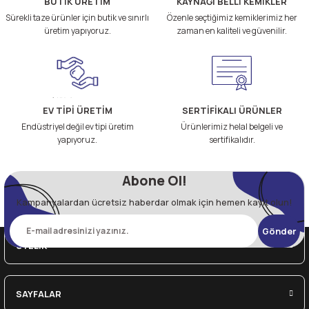
BUTİK ÜRETİM
KAYNAĞI BELLİ KEMİKLER
Sürekli taze ürünler için butik ve sınırlı
Özenle seçtiğimiz kemiklerimiz her
üretim yapıyoruz.
zaman en kaliteli ve güvenilir.
EV TİPİ ÜRETİM
SERTİFİKALI ÜRÜNLER
Endüstriyel değil ev tipi üretim
Ürünlerimiz helal belgeli ve
yapıyoruz.
sertifikalıdır.
Abone Ol!
Kampanyalardan ücretsiz haberdar olmak için hemen kayıt olun!
Gönder
ÜYELİK
SAYFALAR