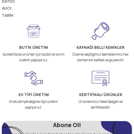
SATICI:
ALICI:
TARİH:
BUTİK ÜRETİM
KAYNAĞI BELLİ KEMİKLER
Sürekli taze ürünler için butik ve sınırlı
Özenle seçtiğimiz kemiklerimiz her
üretim yapıyoruz.
zaman en kaliteli ve güvenilir.
EV TİPİ ÜRETİM
SERTİFİKALI ÜRÜNLER
Endüstriyel değil ev tipi üretim
Ürünlerimiz helal belgeli ve
yapıyoruz.
sertifikalıdır.
Abone Ol!