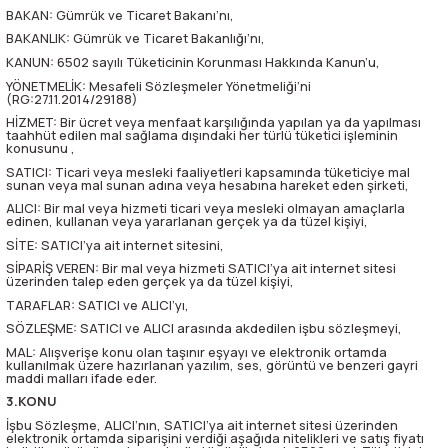
BAKAN: Gümrük ve Ticaret Bakanı’nı,
BAKANLIK: Gümrük ve Ticaret Bakanlığı’nı,
KANUN: 6502 sayılı Tüketicinin Korunması Hakkında Kanun’u,
YÖNETMELİK: Mesafeli Sözleşmeler Yönetmeliği’ni
(RG:27.11.2014/29188)
HİZMET: Bir ücret veya menfaat karşılığında yapılan ya da yapılması
taahhüt edilen mal sağlama dışındaki her türlü tüketici işleminin
konusunu ,
SATICI: Ticari veya mesleki faaliyetleri kapsamında tüketiciye mal
sunan veya mal sunan adına veya hesabına hareket eden şirketi,
ALICI: Bir mal veya hizmeti ticari veya mesleki olmayan amaçlarla
edinen, kullanan veya yararlanan gerçek ya da tüzel kişiyi,
SİTE: SATICI’ya ait internet sitesini,
SİPARİŞ VEREN: Bir mal veya hizmeti SATICI’ya ait internet sitesi
üzerinden talep eden gerçek ya da tüzel kişiyi,
TARAFLAR: SATICI ve ALICI’yı,
SÖZLEŞME: SATICI ve ALICI arasında akdedilen işbu sözleşmeyi,
MAL: Alışverişe konu olan taşınır eşyayı ve elektronik ortamda
kullanılmak üzere hazırlanan yazılım, ses, görüntü ve benzeri gayri
maddi malları ifade eder.
3.KONU
İşbu Sözleşme, ALICI’nın, SATICI’ya ait internet sitesi üzerinden
elektronik ortamda siparişini verdiği aşağıda nitelikleri ve satış fiyatı