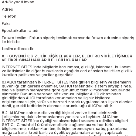
Ad/Soyad/Unvan
Adres
Telefon
Faks
Eposta/kullanıcı adı
Fatura teslim : Fatura sipariş teslimatı sırasında fatura adresine sipariş
ile birlikte
teslim edilecektir.
8. - GÜVENLİK-GİZLİLİK, KİŞİSEL VERİLER, ELEKTRONİK İLETİŞİMLER
VE FİKRİ-SINAİ HAKLAR İLE İLGİLİ KURALLAR
INTERNET SİTESİ'nde bilgilerin korunması, gizliliği, işlenmesi-kullanımı
ve iletişimler ile diğer hususlarda aşağıda cari esasları belirtilen gizlilik
kuralları-politikası ve şartlar geçerlidir.
8.1.ALICI tarafından İNTERNET SİTESİ'nde girilen bilgilerin ve işlemlerin
güvenliği için gerekli önlemler, SATICI tarafındaki sistem altyapısında,
bilgi ve işlemin mahiyetine göre günümüz teknik imkanları ölçüsünde
alınmıştır. Bununla beraber, söz konusu bilgiler ALICI cihazından
girildiğinden ALICI tarafında korunmaları ve ilgisiz kişilerce
erişilememesi için, virüs ve benzeri zararlı uygulamalara ilişkin olanlar
dahil, gerekli tedbirlerin alınması sorumluluğu ALICI'ya aittir.
8.2. ALICI'nın sair suretle verdiği kişisel veri ve ticari elektronik
iletişimlerine dair izin-onaylarının yanısıra ve teyiden; ALICI'nın
İNTERNET SİTESİ'ne üyeliği ve alışverişleri sırasında edinilen bilgileri
SATICI, C muhtelif ürün/hizmetlerin sağlanması ve her türlü
bilgilendirme, reklam-tanıtım, iletişim, promosyon, satış, pazarlama,
mağaza kartı, kredi kartı ve üyelik uygulamaları amaçlı yapılacak