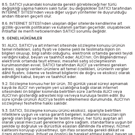
8.5. SATICI yukarıdaki konularda gerekli görebileceği her türlü
değişikliği yapma hakkını saklı tutar; bu değişiklikler SATICI tarafından
INTERNET SİTESİ'nden veya diğer uygun yöntemler ile duyurulduğu
andan itibaren geçerli olur.
8.6. INTERNET SİTESİ'nden ulaşılan diğer sitelerde kendilerine ait
gizlilik-güvenlik politikaları ve kullanım şartları geçerlidir, oluşabilecek
ihtilaflar ile menfi neticelerinden SATICI sorumlu değildir.
9. GENEL HÜKÜMLER
9.1. ALICI, SATICI’ya ait internet sitesinde sözleşme konusu ürünün
temel nitelikleri, satış fiyatı ve ödeme şekli ile teslimata ilişkin ön
bilgileri okuyup, bilgi sahibi olduğunu, elektronik ortamda gerekli teyidi
verdiğini kabul, beyan ve taahhüt eder. ALICI’nın; Ön Bilgilendirmeyi
elektronik ortamda teyit etmesi, mesafeli satış sözleşmesinin
kurulmasından evvel, SATICI tarafından ALICI' ya verilmesi gereken
adresi, siparişi verilen ürünlere ait temel özellikleri, ürünlerin vergiler
dâhil fiyatını, ödeme ve teslimat bilgilerini de doğru ve eksiksiz olarak
edindiğini kabul, beyan ve taahhüt eder.
9.2. Sözleşme konusu her bir ürün, 30 günlük yasal süreyi aşmamak
kaydı ile ALICI' nın yerleşim yeri uzaklığına bağlı olarak internet
sitesindeki ön bilgiler kısmında belirtilen süre zarfında ALICI veya
ALICI’nın gösterdiği adresteki kişi ve/veya kuruluşa teslim edilir. Bu
süre içinde ürünün ALICI’ya teslim edilememesi durumunda, ALICI’nın
sözleşmeyi feshetme hakkı saklıdır.
9.3. SATICI, Sözleşme konusu ürünü eksiksiz, siparişte belirtilen
niteliklere uygun ve varsa garanti belgeleri, kullanım kılavuzları işin
gereği olan bilgi ve belgeler ile teslim etmeyi, her türlü ayıptan arî
olarak yasal mevzuat gereklerine göre sağlam, standartlara uygun bir
şekilde işi doğruluk ve dürüstlük esasları dâhilinde ifa etmeyi, hizmet
kalitesini koruyup yükseltmeyi, işin ifası sırasında gerekli dikkat ve
özeni göstermeyi, ihtiyat ve öngörü ile hareket etmeyi kabul, beyan ve