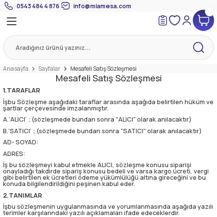
0543 484 4 876
info@miamesa.com
Geri Dön
Geri Dön
Geri Dön
 Suyundan Çorbalar
eri
Suyu
eri
Anasayfa
Sayfalar
Mesafeli Satış Sözleşmesi
Mesafeli Satış Sözleşmesi
mik Suyu
1.TARAFLAR
İşbu Sözleşme aşağıdaki taraflar arasında aşağıda belirtilen hüküm ve
şartlar çerçevesinde imzalanmıştır.
A.‘ALICI’ ; (sözleşmede bundan sonra "ALICI" olarak anılacaktır)
B.‘SATICI’ ; (sözleşmede bundan sonra "SATICI" olarak anılacaktır)
AD- SOYAD:
ADRES:
İş bu sözleşmeyi kabul etmekle ALICI, sözleşme konusu siparişi
onayladığı takdirde sipariş konusu bedeli ve varsa kargo ücreti, vergi
gibi belirtilen ek ücretleri ödeme yükümlülüğü altına gireceğini ve bu
konuda bilgilendirildiğini peşinen kabul eder.
2.TANIMLAR
İşbu sözleşmenin uygulanmasında ve yorumlanmasında aşağıda yazılı
terimler karşılarındaki yazılı açıklamaları ifade edeceklerdir.