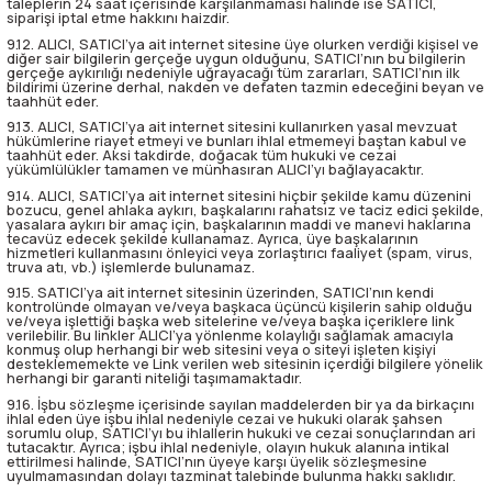
taleplerin 24 saat içerisinde karşılanmaması halinde ise SATICI,
siparişi iptal etme hakkını haizdir.
9.12. ALICI, SATICI’ya ait internet sitesine üye olurken verdiği kişisel ve
diğer sair bilgilerin gerçeğe uygun olduğunu, SATICI’nın bu bilgilerin
gerçeğe aykırılığı nedeniyle uğrayacağı tüm zararları, SATICI’nın ilk
bildirimi üzerine derhal, nakden ve defaten tazmin edeceğini beyan ve
taahhüt eder.
9.13. ALICI, SATICI’ya ait internet sitesini kullanırken yasal mevzuat
hükümlerine riayet etmeyi ve bunları ihlal etmemeyi baştan kabul ve
taahhüt eder. Aksi takdirde, doğacak tüm hukuki ve cezai
yükümlülükler tamamen ve münhasıran ALICI’yı bağlayacaktır.
9.14. ALICI, SATICI’ya ait internet sitesini hiçbir şekilde kamu düzenini
bozucu, genel ahlaka aykırı, başkalarını rahatsız ve taciz edici şekilde,
yasalara aykırı bir amaç için, başkalarının maddi ve manevi haklarına
tecavüz edecek şekilde kullanamaz. Ayrıca, üye başkalarının
hizmetleri kullanmasını önleyici veya zorlaştırıcı faaliyet (spam, virus,
truva atı, vb.) işlemlerde bulunamaz.
9.15. SATICI’ya ait internet sitesinin üzerinden, SATICI’nın kendi
kontrolünde olmayan ve/veya başkaca üçüncü kişilerin sahip olduğu
ve/veya işlettiği başka web sitelerine ve/veya başka içeriklere link
verilebilir. Bu linkler ALICI’ya yönlenme kolaylığı sağlamak amacıyla
konmuş olup herhangi bir web sitesini veya o siteyi işleten kişiyi
desteklememekte ve Link verilen web sitesinin içerdiği bilgilere yönelik
herhangi bir garanti niteliği taşımamaktadır.
9.16. İşbu sözleşme içerisinde sayılan maddelerden bir ya da birkaçını
ihlal eden üye işbu ihlal nedeniyle cezai ve hukuki olarak şahsen
sorumlu olup, SATICI’yı bu ihlallerin hukuki ve cezai sonuçlarından ari
tutacaktır. Ayrıca; işbu ihlal nedeniyle, olayın hukuk alanına intikal
ettirilmesi halinde, SATICI’nın üyeye karşı üyelik sözleşmesine
uyulmamasından dolayı tazminat talebinde bulunma hakkı saklıdır.