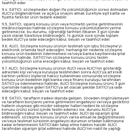
taahhüt eder.
9.4. SATICI, sözleşmeden doğan ifa yükümlülüğünün süresi dolmadan
ALICI’yı bilgilendirmek ve açıkça onayını almak suretiyle eşit kalite ve
fiyatta farklı bir ürün tedarik edebilir.
9.5. SATICI, sipariş konusu ürün veya hizmetin yerine getirilmesinin
imkânsızlaşması halinde sözleşme konusu yükümlülüklerini yerine
getiremezse, bu durumu, öğrendiği tarihten itibaren 3 gün içinde
yazılı olarak tüketiciye bildireceğini, 14 günlük süre içinde toplam
bedeli ALICI’ya iade edeceğini kabul, beyan ve taahhüt eder.
9.6. ALICI, Sözleşme konusu ürünün teslimatı için işbu Sözleşme’yi
elektronik ortamda teyit edeceğini, herhangi bir nedenle sözleşme
konusu ürün bedelinin ödenmemesi ve/veya banka kayıtlarında iptal
edilmesi halinde, SATICI’nın sözleşme konusu ürünü teslim
yükümlülüğünün sona ereceğini kabul, beyan ve taahhüt eder.
9.7. ALICI, Sözleşme konusu ürünün ALICI veya ALICI’nın gösterdiği
adresteki kişi ve/veya kuruluşa tesliminden sonra ALICI'ya ait kredi
kartının yetkisiz kişilerce haksız kullanılması sonucunda sözleşme
konusu ürün bedelinin ilgili banka veya finans kuruluşu tarafından
SATICI'ya ödenmemesi halinde, ALICI Sözleşme konusu ürünü 3 gün
içerisinde nakliye gideri SATICI’ya ait olacak şekilde SATICI’ya iade
edeceğini kabul, beyan ve taahhüt eder.
9.8. SATICI, tarafların iradesi dışında gelişen, önceden öngörülemeyen
ve tarafların borçlarını yerine getirmesini engelleyici ve/veya geciktirici
hallerin oluşması gibi mücbir sebepler halleri nedeni ile sözleşme
konusu ürünü süresi içinde teslim edemez ise, durumu ALICI'ya
bildireceğini kabul, beyan ve taahhüt eder. ALICI da siparişin iptal
edilmesini, sözleşme konusu ürünün varsa emsali ile değiştirilmesini
ve/veya teslimat süresinin engelleyici durumun ortadan kalkmasına
kadar ertelenmesini SATICI’dan talep etme hakkını haizdir. ALICI
tarafından siparişin iptal edilmesi halinde ALICI’nın nakit ile yaptığı