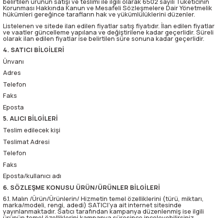
belirtilen ürünün satışı ve teslimi ile ilgili olarak 6502 sayılı Tüketicinin
Korunması Hakkında Kanun ve Mesafeli Sözleşmelere Dair Yönetmelik
hükümleri gereğince tarafların hak ve yükümlülüklerini düzenler.
Listelenen ve sitede ilan edilen fiyatlar satış fiyatıdır. İlan edilen fiyatlar
ve vaatler güncelleme yapılana ve değiştirilene kadar geçerlidir. Süreli
olarak ilan edilen fiyatlar ise belirtilen süre sonuna kadar geçerlidir.
4. SATICI BİLGİLERİ
Ünvanı
Adres
Telefon
Faks
Eposta
5. ALICI BİLGİLERİ
Teslim edilecek kişi
Teslimat Adresi
Telefon
Faks
Eposta/kullanıcı adı
6. SÖZLEŞME KONUSU ÜRÜN/ÜRÜNLER BİLGİLERİ
6.1. Malın /Ürün/Ürünlerin/ Hizmetin temel özelliklerini (türü, miktarı,
marka/modeli, rengi, adedi) SATICI’ya ait internet sitesinde
yayınlanmaktadır. Satıcı tarafından kampanya düzenlenmiş ise ilgili
ürünün temel özelliklerini kampanya süresince inceleyebilirsiniz.