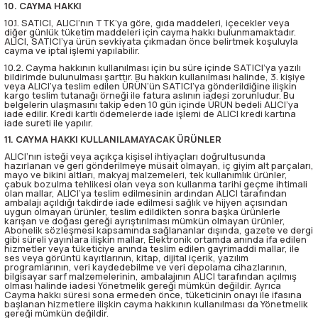
10. CAYMA HAKKI
10.1. SATICI, ALICI’nın TTK’ya göre, gıda maddeleri, içecekler veya
diğer günlük tüketim maddeleri için cayma hakkı bulunmamaktadır.
ALICI, SATICI’ya ürün sevkiyata çıkmadan önce belirtmek koşuluyla
cayma ve iptal işlemi yapılabilir.
10.2. Cayma hakkının kullanılması için bu süre içinde SATICI’ya yazılı
bildirimde bulunulması şarttır. Bu hakkın kullanılması halinde, 3. kişiye
veya ALICI’ya teslim edilen ÜRÜN’ün SATICI’ya gönderildiğine ilişkin
kargo teslim tutanağı örneği ile fatura aslının iadesi zorunludur. Bu
belgelerin ulaşmasını takip eden 10 gün içinde ÜRÜN bedeli ALICI’ya
iade edilir. Kredi kartlı ödemelerde iade işlemi de ALICI kredi kartına
iade sureti ile yapılır.
11. CAYMA HAKKI KULLANILAMAYACAK ÜRÜNLER
ALICI’nın isteği veya açıkça kişisel ihtiyaçları doğrultusunda
hazırlanan ve geri gönderilmeye müsait olmayan, iç giyim alt parçaları,
mayo ve bikini altları, makyaj malzemeleri, tek kullanımlık ürünler,
çabuk bozulma tehlikesi olan veya son kullanma tarihi geçme ihtimali
olan mallar, ALICI’ya teslim edilmesinin ardından ALICI tarafından
ambalajı açıldığı takdirde iade edilmesi sağlık ve hijyen açısından
uygun olmayan ürünler, teslim edildikten sonra başka ürünlerle
karışan ve doğası gereği ayrıştırılması mümkün olmayan ürünler,
Abonelik sözleşmesi kapsamında sağlananlar dışında, gazete ve dergi
gibi süreli yayınlara ilişkin mallar, Elektronik ortamda anında ifa edilen
hizmetler veya tüketiciye anında teslim edilen gayrimaddi mallar, ile
ses veya görüntü kayıtlarının, kitap, dijital içerik, yazılım
programlarının, veri kaydedebilme ve veri depolama cihazlarının,
bilgisayar sarf malzemelerinin, ambalajının ALICI tarafından açılmış
olması halinde iadesi Yönetmelik gereği mümkün değildir. Ayrıca
Cayma hakkı süresi sona ermeden önce, tüketicinin onayı ile ifasına
başlanan hizmetlere ilişkin cayma hakkının kullanılması da Yönetmelik
gereği mümkün değildir.