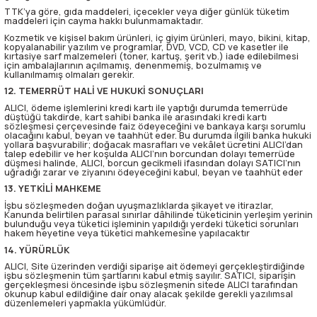
TTK’ya göre, gıda maddeleri, içecekler veya diğer günlük tüketim
maddeleri için cayma hakkı bulunmamaktadır.
Kozmetik ve kişisel bakım ürünleri, iç giyim ürünleri, mayo, bikini, kitap,
kopyalanabilir yazılım ve programlar, DVD, VCD, CD ve kasetler ile
kırtasiye sarf malzemeleri (toner, kartuş, şerit vb.) iade edilebilmesi
için ambalajlarının açılmamış, denenmemiş, bozulmamış ve
kullanılmamış olmaları gerekir.
12. TEMERRÜT HALİ VE HUKUKİ SONUÇLARI
ALICI, ödeme işlemlerini kredi kartı ile yaptığı durumda temerrüde
düştüğü takdirde, kart sahibi banka ile arasındaki kredi kartı
sözleşmesi çerçevesinde faiz ödeyeceğini ve bankaya karşı sorumlu
olacağını kabul, beyan ve taahhüt eder. Bu durumda ilgili banka hukuki
yollara başvurabilir; doğacak masrafları ve vekâlet ücretini ALICI’dan
talep edebilir ve her koşulda ALICI’nın borcundan dolayı temerrüde
düşmesi halinde, ALICI, borcun gecikmeli ifasından dolayı SATICI’nın
uğradığı zarar ve ziyanını ödeyeceğini kabul, beyan ve taahhüt eder
13. YETKİLİ MAHKEME
İşbu sözleşmeden doğan uyuşmazlıklarda şikayet ve itirazlar,
Kanunda belirtilen parasal sınırlar dâhilinde tüketicinin yerleşim yerinin
bulunduğu veya tüketici işleminin yapıldığı yerdeki tüketici sorunları
hakem heyetine veya tüketici mahkemesine yapılacaktır
14. YÜRÜRLÜK
ALICI, Site üzerinden verdiği siparişe ait ödemeyi gerçekleştirdiğinde
işbu sözleşmenin tüm şartlarını kabul etmiş sayılır. SATICI, siparişin
gerçekleşmesi öncesinde işbu sözleşmenin sitede ALICI tarafından
okunup kabul edildiğine dair onay alacak şekilde gerekli yazılımsal
düzenlemeleri yapmakla yükümlüdür.