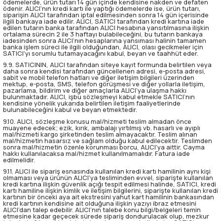
ödemelerde, ürün tutarı 14 gün içinde kendisine nakden ve defaten
ödenir. ALICI’nın kredi kartı ile yaptığı ödemelerde ise, ürün tutarı,
siparişin ALICI tarafından iptal edilmesinden sonra 14 gün içerisinde
ilgili bankaya iade edilir. ALICI, SATICI tarafından kredi kartına iade
edilen tutarın banka tarafından ALICI hesabına yansıtılmasına ilişkin
ortalama sürecin 2 ile 3 haftayı bulabileceğini, bu tutarın bankaya
iadesinden sonra ALICI’nın hesaplarına yansıması halinin tamamen
banka işlem süreci ile ilgili olduğundan, ALICI, olası gecikmeler için
SATICI’yı sorumlu tutamayacağını kabul, beyan ve taahhüt eder.
9.9. SATICININ, ALICI tarafından siteye kayıt formunda belirtilen veya
daha sonra kendisi tarafından güncellenen adresi, e-posta adresi,
sabit ve mobil telefon hatları ve diğer iletişim bilgileri üzerinden
mektup, e-posta, SMS, telefon görüşmesi ve diğer yollarla iletişim,
pazarlama, bildirim ve diğer amaçlarla ALICI’ya ulaşma hakkı
bulunmaktadır. ALICI, işbu sözleşmeyi kabul etmekle SATICI’nın
kendisine yönelik yukarıda belirtilen iletişim faaliyetlerinde
bulunabileceğini kabul ve beyan etmektedir.
9.10. ALICI, sözleşme konusu mal/hizmeti teslim almadan önce
muayene edecek; ezik, kırık, ambalajı yırtılmış vb. hasarlı ve ayıplı
mal/hizmeti kargo şirketinden teslim almayacaktır. Teslim alınan
mal/hizmetin hasarsız ve sağlam olduğu kabul edilecektir. Teslimden
sonra mal/hizmetin özenle korunması borcu, ALICI’ya aittir. Cayma
hakkı kullanılacaksa mal/hizmet kullanılmamalıdır. Fatura iade
edilmelidir.
9.11. ALICI ile sipariş esnasında kullanılan kredi kartı hamilinin aynı kişi
olmaması veya ürünün ALICI’ya tesliminden evvel, siparişte kullanılan
kredi kartına ilişkin güvenlik açığı tespit edilmesi halinde, SATICI, kredi
kartı hamiline ilişkin kimlik ve iletişim bilgilerini, siparişte kullanılan kredi
kartının bir önceki aya ait ekstresini yahut kart hamilinin bankasından
kredi kartının kendisine ait olduğuna ilişkin yazıyı ibraz etmesini
ALICI’dan talep edebilir. ALICI’nın talebe konu bilgi/belgeleri temin
etmesine kadar geçecek sürede sipariş dondurulacak olup, mezkur