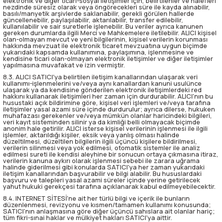
elektronik ve diğer ticari-sosyal iletişimler için, belirtilenler ve halefleri
nezdinde süresiz olarak veya öngörecekleri süre ile kayda alınabilir,
basılı/manyetik arşivlerde saklanabilir, gerekli görülen hallerde
güncellenebilir, paylaşılabilir, aktarılabilir, transfer edilebilir,
kullanılabilir ve sair suretlerle işlenebilir. Bu veriler ayrıca kanunen
gereken durumlarda ilgili Merci ve Mahkemelere iletilebilir. ALICI kişisel
olan-olmayan mevcut ve yeni bilgilerinin, kişisel verilerin korunması
hakkında mevzuat ile elektronik ticaret mevzuatına uygun biçimde
yukarıdaki kapsamda kullanımına, paylaşımına, işlenmesine ve
kendisine ticari olan-olmayan elektronik iletişimler ve diğer iletişimler
yapılmasına muvafakat ve izin vermiştir.
8.3. ALICI SATICI'ya belirtilen iletişim kanallarından ulaşarak veri
kullanımı-işlenmelerini ve/veya aynı kanallardan kanuni usulünce
ulaşarak ya da kendisine gönderilen elektronik iletişimlerdeki red
hakkını kullanarak iletişimleri her zaman için durdurabilir. ALICI'nın bu
husustaki açık bildirimine göre, kişisel veri işlemleri ve/veya tarafına
iletişimler yasal azami süre içinde durdurulur; ayrıca dilerse, hukuken
muhafazası gerekenler ve/veya mümkün olanlar haricindeki bilgileri,
veri kayıt sisteminden silinir ya da kimliği belli olmayacak biçimde
anonim hale getirilir. ALICI isterse kişisel verilerinin işlenmesi ile ilgili
işlemler, aktarıldığı kişiler, eksik veya yanlış olması halinde
düzeltilmesi, düzeltilen bilgilerin ilgili üçüncü kişilere bildirilmesi,
verilerin silinmesi veya yok edilmesi, otomatik sistemler ile analiz
edilmesi sureti ile kendisi aleyhine bir sonucun ortaya çıkmasına itiraz,
verilerin kanuna aykırı olarak işlenmesi sebebi ile zarara uğrama
halinde giderilmesi gibi konularda SATICI'ya her zaman yukarıdaki
iletişim kanallarından başvurabilir ve bilgi alabilir. Bu hususlardaki
başvuru ve talepleri yasal azami süreler içinde yerine getirilecek
yahut hukuki gerekçesi tarafına açıklanarak kabul edilmeyebilecektir.
8.4. INTERNET SİTESİ'ne ait her türlü bilgi ve içerik ile bunların
düzenlenmesi, revizyonu ve kısmen/tamamen kullanımı konusunda;
SATICI'nın anlaşmasına göre diğer üçüncü sahıslara ait olanlar hariç;
tüm fikri-sınai haklar ve mülkiyet hakları SATICI'ya aittir.