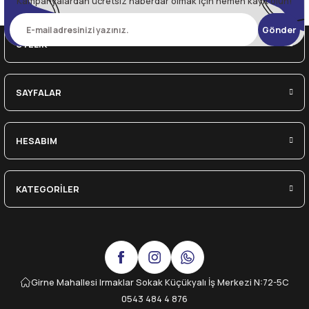
Kampanyalardan ücretsiz haberdar olmak için hemen kayıt olun!
Gönder
ÜYELİK
SAYFALAR
HESABIM
KATEGORİLER
Girne Mahallesi Irmaklar Sokak Küçükyalı İş Merkezi N:72-5C
0543 484 4 876