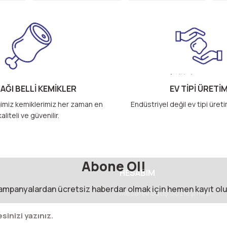
AĞI BELLİ KEMİKLER
EV TİPİ ÜRETİ
imiz kemiklerimiz her zaman en
Endüstriyel değil ev tipi üret
Gönder
kaliteli ve güvenilir.
Abone Ol!
HESABIM
ampanyalardan ücretsiz haberdar olmak için hemen kayıt olu
Mesafeli Satış Sözleşmesi
Sertifikalar
Gizlilik ve Güvenlik
m Formu
İptal İade Koşullari