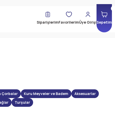
Siparişlerim
Favorilerim
Üye Girişi
Sepetim
n Çorbalar
Kuru Meyveler ve Badem
Aksesuarlar
ağlar
Turşular