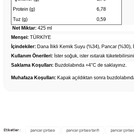
Protein (g)
6,78
Tuz (g)
0,59
Net Miktar:
425 ml
Menşei:
TÜRKİYE
İçindekiler:
Dana İlikli Kemik Suyu (%34), Pancar (%30), 
Kullanım Önerileri:
İster soğuk, ister ısıtarak tüketebilirsin
Saklama Koşulları:
Buzdolabında +4°C de saklayınız.
Muhafaza Koşulları:
Kapak açıldıktan sonra buzdolabınd
Bu ürünün fiyat bilgisi, resim, ürün açıklamalarında ve diğer konul
Görüş ve önerileriniz için teşekkür ederiz.
Ürün resmi kalitesiz, bozuk veya görüntülenemiyor.
Ürün açıklamasında eksik bilgiler bulunuyor.
Etiketler :
pancar çorbası
pancar çorbası tarifi
pancar çorbas