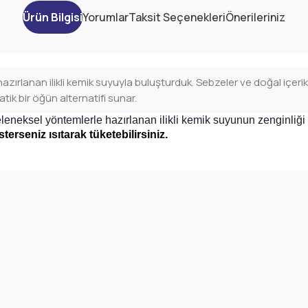
Ürün Bilgisi
Yorumlar
Taksit Seçenekleri
Önerileriniz
zırlanan ilikli kemik suyuyla buluşturduk. Sebzeler ve doğal içerik
ik bir öğün alternatifi sunar.
neksel yöntemlerle hazırlanan ilikli kemik suyunun zenginliği ile
terseniz ısıtarak tüketebilirsiniz.