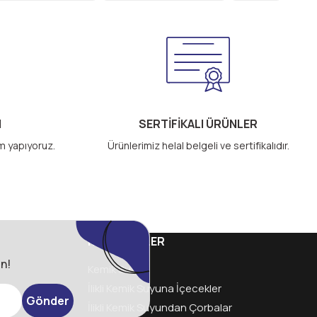
M
SERTİFİKALI ÜRÜNLER
im yapıyoruz.
Ürünlerimiz helal belgeli ve sertifikalıdır.
KATEGORİLER
n!
Kemik Suyu
İlikli Kemik Suyuna İçecekler
Gönder
İlikli Kemik Suyundan Çorbalar