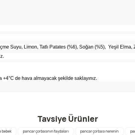
İçme Suyu, Limon, Tatlı Patates (%6), Soğan (%5), Yeşil Elma, 
iz.
a +4°C de hava almayacak şekilde saklayınız.
arda yetersiz gördüğünüz noktaları öneri formunu kullanarak tarafımıza ile
Bu ürüne ilk yorumu siz yapın!
Tavsiye Ürünler
Yorum Yaz
ı bebek
pancar çorbasının faydaları
pancar çorbası nerenin
pan