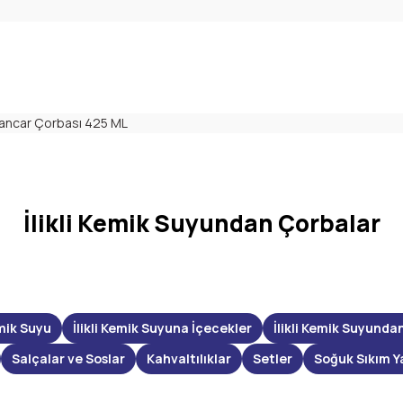
 Pancar Çorbası 425 ML
İlikli Kemik Suyundan Çorbalar
mik Suyu
İlikli Kemik Suyuna İçecekler
İlikli Kemik Suyunda
Salçalar ve Soslar
Kahvaltılıklar
Setler
Soğuk Sıkım Y