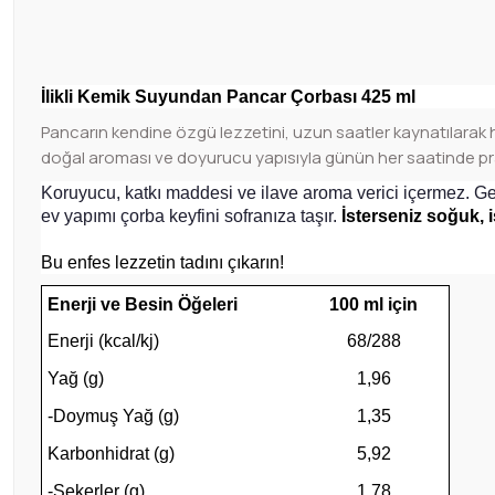
İlikli Kemik Suyundan Pancar Çorbası 425 ml
Pancarın kendine özgü lezzetini, uzun saatler kaynatılarak ha
doğal aroması ve doyurucu yapısıyla günün her saatinde prat
Koruyucu, katkı maddesi ve ilave aroma verici içermez. Gele
ev yapımı çorba keyfini sofranıza taşır.
İ
sterseniz soğuk, is
Bu enfes lezzetin tadını çıkarın!
Enerji ve Besin Öğeleri
100 ml için
Enerji (kcal/kj)
68/288
Yağ (g)
1,96
-Doymuş Yağ (g)
1,35
Karbonhidrat (g)
5,92
-Şekerler (g)
1,78