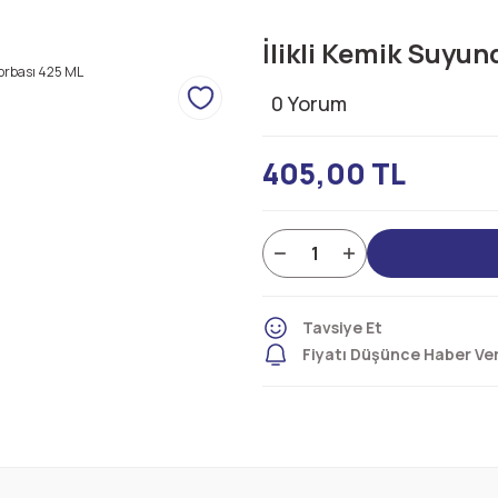
İlikli Kemik Suyu
0 Yorum
405,00 TL
Tavsiye Et
Fiyatı Düşünce Haber Ve