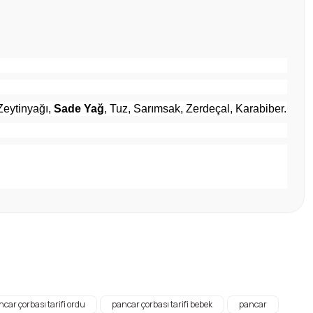
Zeytinyağı,
Sade Yağ
, Tuz, Sarımsak, Zerdeçal, Karabiber.
tebilirsiniz.
car çorbası tarifi ordu
pancar çorbası tarifi bebek
pancar