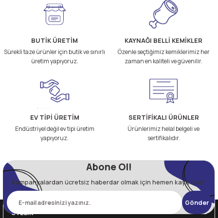
BUTİK ÜRETİM
KAYNAĞI BELLİ KEMİKLER
Sürekli taze ürünler için butik ve sınırlı
Özenle seçtiğimiz kemiklerimiz her
üretim yapıyoruz.
zaman en kaliteli ve güvenilir.
EV TİPİ ÜRETİM
SERTİFİKALI ÜRÜNLER
Endüstriyel değil ev tipi üretim
Ürünlerimiz helal belgeli ve
yapıyoruz.
sertifikalıdır.
Abone Ol!
Kampanyalardan ücretsiz haberdar olmak için hemen kayıt olun!
Gönder
ÜYELİK