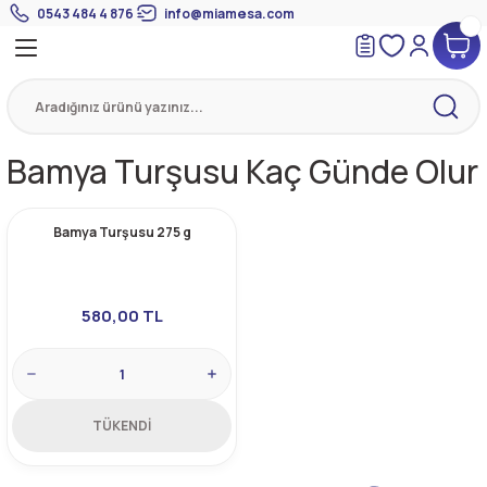
0543 484 4 876
info@miamesa.com
Geri Dön
Geri Dön
Geri Dön
 Suyundan Çorbalar
eri
Suyu
eri
Bamya Turşusu Kaç Günde Olur
mik Suyu
Bamya Turşusu 275 g
580,00 TL
TÜKENDİ