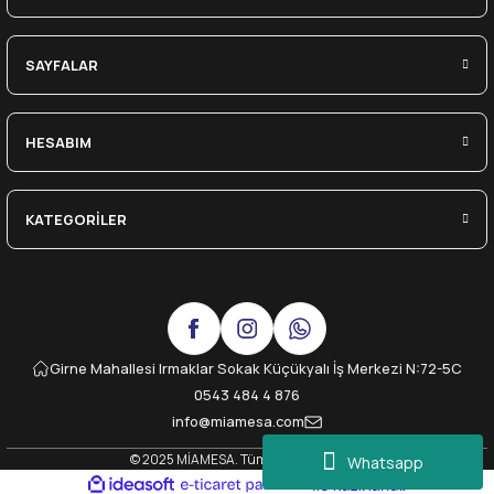
SAYFALAR
HESABIM
KATEGORİLER
Girne Mahallesi Irmaklar Sokak Küçükyalı İş Merkezi N:72-5C
0543 484 4 876
info@miamesa.com
© 2025 MİAMESA. Tüm Hakları Saklıdır.
Whatsapp
ideasoft
ile
e-