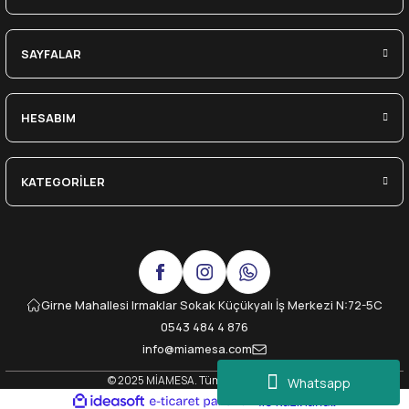
SAYFALAR
HESABIM
KATEGORİLER
Girne Mahallesi Irmaklar Sokak Küçükyalı İş Merkezi N:72-5C
0543 484 4 876
info@miamesa.com
© 2025 MİAMESA. Tüm Hakları Saklıdır.
Whatsapp
ideasoft
ile
e-