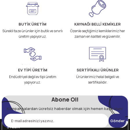
BUTİK ÜRETİM
KAYNAĞI BELLİ KEMİKLER
Sürekli taze ürünler için butik ve sınırlı
Özenle seçtiğimiz kemiklerimiz her
üretim yapıyoruz.
zaman en kaliteli ve güvenilir.
EV TİPİ ÜRETİM
SERTİFİKALI ÜRÜNLER
Endüstriyel değil ev tipi üretim
Ürünlerimiz helal belgeli ve
yapıyoruz.
sertifikalıdır.
Abone Ol!
Kampanyalardan ücretsiz haberdar olmak için hemen kayıt olun!
Gönder
ÜYELİK