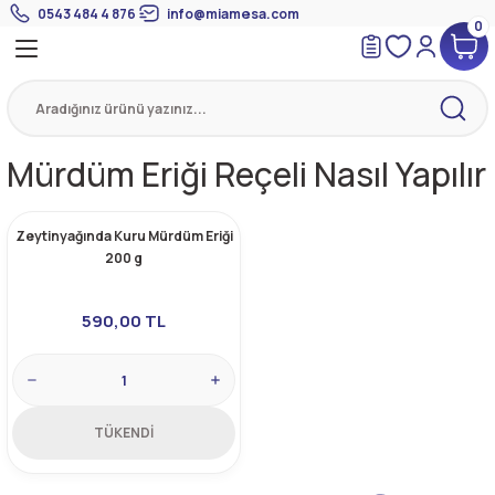
0543 484 4 876
info@miamesa.com
0
Geri Dön
Geri Dön
Geri Dön
 Suyundan Çorbalar
eri
Suyu
eri
Mürdüm Eriği Reçeli Nasıl Yapılır
mik Suyu
Zeytinyağında Kuru Mürdüm Eriği
200 g
590,00 TL
TÜKENDİ