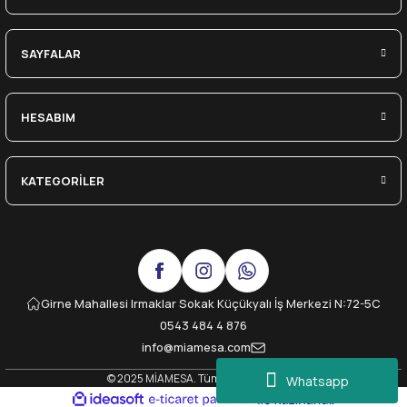
SAYFALAR
HESABIM
KATEGORİLER
Girne Mahallesi Irmaklar Sokak Küçükyalı İş Merkezi N:72-5C
0543 484 4 876
info@miamesa.com
© 2025 MİAMESA. Tüm Hakları Saklıdır.
Whatsapp
ideasoft
ile
e-