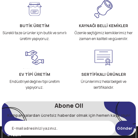
BUTİK ÜRETİM
KAYNAĞI BELLİ KEMİKLER
Sürekli taze ürünler için butik ve sınırlı
Özenle seçtiğimiz kemiklerimiz her
üretim yapıyoruz.
zaman en kaliteli ve güvenilir.
EV TİPİ ÜRETİM
SERTİFİKALI ÜRÜNLER
Endüstriyel değil ev tipi üretim
Ürünlerimiz helal belgeli ve
yapıyoruz.
sertifikalıdır.
Abone Ol!
Kampanyalardan ücretsiz haberdar olmak için hemen kayıt olun!
Gönder
ÜYELİK