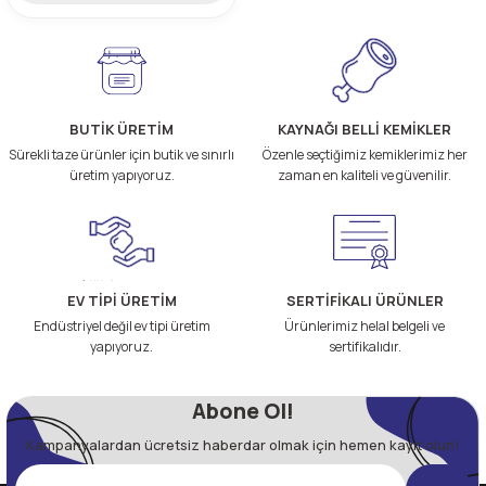
BUTİK ÜRETİM
KAYNAĞI BELLİ KEMİKLER
Sürekli taze ürünler için butik ve sınırlı
Özenle seçtiğimiz kemiklerimiz her
üretim yapıyoruz.
zaman en kaliteli ve güvenilir.
EV TİPİ ÜRETİM
SERTİFİKALI ÜRÜNLER
Endüstriyel değil ev tipi üretim
Ürünlerimiz helal belgeli ve
yapıyoruz.
sertifikalıdır.
Abone Ol!
Kampanyalardan ücretsiz haberdar olmak için hemen kayıt olun!