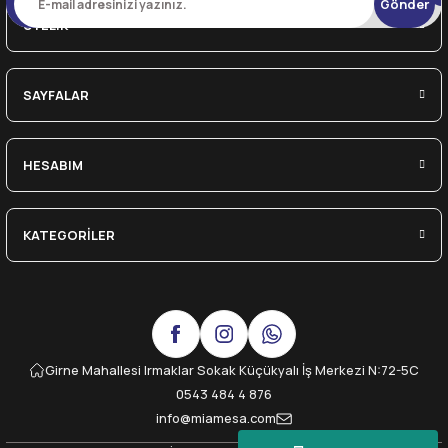
Gönder
ÜYELİK
SAYFALAR
HESABIM
KATEGORİLER
Girne Mahallesi Irmaklar Sokak Küçükyalı İş Merkezi N:72-5C
0543 484 4 876
info@miamesa.com