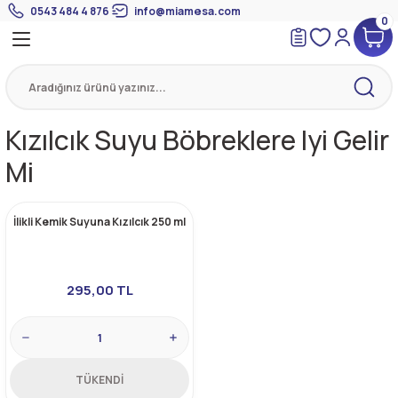
0543 484 4 876
info@miamesa.com
0
Geri Dön
Geri Dön
Geri Dön
 Suyundan Çorbalar
eri
Suyu
eri
Kızılcık Suyu Böbreklere Iyi Gelir
Mi
mik Suyu
İlikli Kemik Suyuna Kızılcık 250 ml
295,00 TL
TÜKENDİ