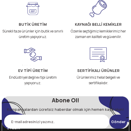
BUTİK ÜRETİM
KAYNAĞI BELLİ KEMİKLER
Sürekli taze ürünler için butik ve sınırlı
Özenle seçtiğimiz kemiklerimiz her
üretim yapıyoruz.
zaman en kaliteli ve güvenilir.
EV TİPİ ÜRETİM
SERTİFİKALI ÜRÜNLER
Endüstriyel değil ev tipi üretim
Ürünlerimiz helal belgeli ve
yapıyoruz.
sertifikalıdır.
Abone Ol!
Kampanyalardan ücretsiz haberdar olmak için hemen kayıt olun!
Gönder
ÜYELİK