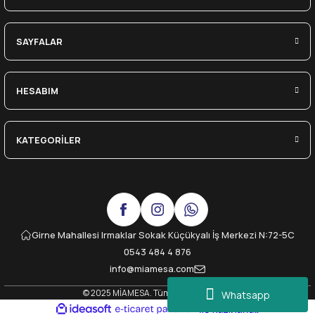
SAYFALAR
HESABIM
KATEGORİLER
Girne Mahallesi Irmaklar Sokak Küçükyalı İş Merkezi N:72-5C
0543 484 4 876
info@miamesa.com
© 2025 MİAMESA. Tüm Hakları Saklıdır.
Whatsapp
ideasoft
ile
e-