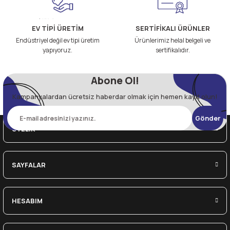
EV TİPİ ÜRETİM
SERTİFİKALI ÜRÜNLER
Endüstriyel değil ev tipi üretim
Ürünlerimiz helal belgeli ve
yapıyoruz.
sertifikalıdır.
Abone Ol!
Kampanyalardan ücretsiz haberdar olmak için hemen kayıt olun!
Gönder
ÜYELİK
SAYFALAR
HESABIM