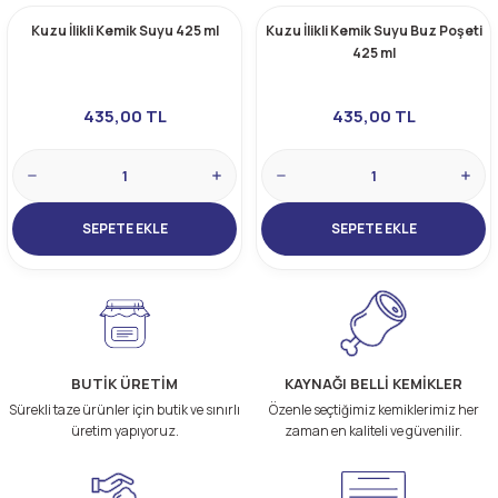
Kuzu İlikli Kemik Suyu 425 ml
Kuzu İlikli Kemik Suyu Buz Poşeti
425 ml
435,00 TL
435,00 TL
SEPETE EKLE
SEPETE EKLE
BUTİK ÜRETİM
KAYNAĞI BELLİ KEMİKLER
Sürekli taze ürünler için butik ve sınırlı
Özenle seçtiğimiz kemiklerimiz her
üretim yapıyoruz.
zaman en kaliteli ve güvenilir.