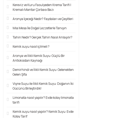
Kereviz ve Kuru Fasulyeden Krema Tarifi |
Kremalı Mantar Çorbası Bazı
Aronya İçeceği Nedir? Faydaları ve Çeşitleri
Mia Mesa İle Doğal Lezzetlerle Tanışın
Tahin Nedir? Gerçek Tahin Nasıl Anlaşılır?
Kemik suyu nasıl içilmeli ?
Aronya ve İlikli Kemik Suyu: Güçlü Bir
Antioksidan Kaynağı
Demirhindi ve İlikli Kemik Suyu: Gelenekten
Gelen Şifa
Vişne Suyu ile İlikli Kemik Suyu: Doğanın İki
Gücünü Birleştirdik!
Limonata nasıl yapılır? Evde kolay limonata
tarifi
Kemik suyu nasıl yapılır? Kemik Suyu: Evde
Kolay Tarif