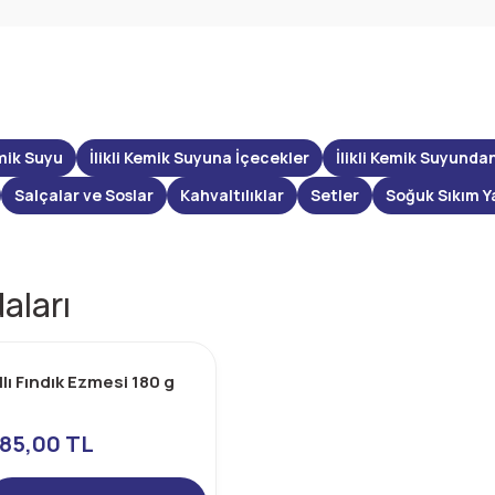
mik Suyu
İlikli Kemik Suyuna İçecekler
İlikli Kemik Suyunda
Salçalar ve Soslar
Kahvaltılıklar
Setler
Soğuk Sıkım Y
aları
llı Fındık Ezmesi 180 g
85,00 TL