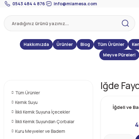
0543 484 4 876
info@miamesa.com
Hakkımızda
Ürünler
Blog
Tüm Ürünler
Ke
Meyve Püreleri
Iğde Fayd
Tüm Ürünler
Kemik Suyu
İğdeli ve Ba
İlikli Kemik Suyuna İçecekler
İlikli Kemik Suyundan Çorbalar
4
Kuru Meyveler ve Badem