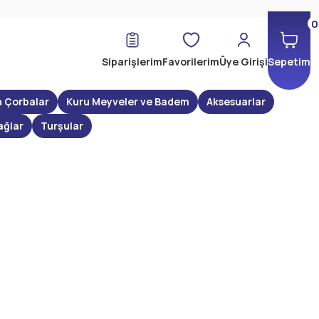
0
Siparişlerim
Favorilerim
Üye Girişi
Sepetim
n Çorbalar
Kuru Meyveler ve Badem
Aksesuarlar
ağlar
Turşular