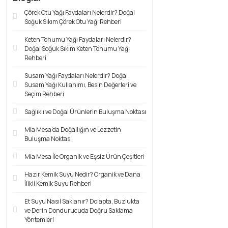
Çörek Otu Yağı Faydaları Nelerdir? Doğal
Soğuk Sıkım Çörek Otu Yağı Rehberi
Keten Tohumu Yağı Faydaları Nelerdir?
Doğal Soğuk Sıkım Keten Tohumu Yağı
Rehberi
Susam Yağı Faydaları Nelerdir? Doğal
Susam Yağı Kullanımı, Besin Değerleri ve
Seçim Rehberi
Sağlıklı ve Doğal Ürünlerin Buluşma Noktası
Mia Mesa’da Doğallığın ve Lezzetin
Buluşma Noktası
Mia Mesa İle Organik ve Eşsiz Ürün Çeşitleri
Hazır Kemik Suyu Nedir? Organik ve Dana
İlikli Kemik Suyu Rehberi
Et Suyu Nasıl Saklanır? Dolapta, Buzlukta
ve Derin Dondurucuda Doğru Saklama
Yöntemleri