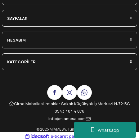
SAYFALAR
HESABIM
KATEGORİLER
Girne Mahallesi Irmaklar Sokak Küçükyalı İş Merkezi N:72-5C
0543 484 4 876
info@miamesa.com
© 2025 MİAMESA. Tüm Hakları Saklıdır.
Whatsapp
ideasoft
ile
e-