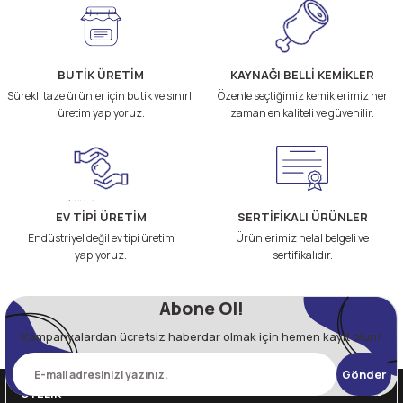
BUTİK ÜRETİM
KAYNAĞI BELLİ KEMİKLER
Sürekli taze ürünler için butik ve sınırlı
Özenle seçtiğimiz kemiklerimiz her
üretim yapıyoruz.
zaman en kaliteli ve güvenilir.
EV TİPİ ÜRETİM
SERTİFİKALI ÜRÜNLER
Endüstriyel değil ev tipi üretim
Ürünlerimiz helal belgeli ve
yapıyoruz.
sertifikalıdır.
Abone Ol!
Kampanyalardan ücretsiz haberdar olmak için hemen kayıt olun!
Gönder
ÜYELİK