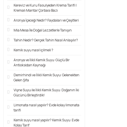
Kereviz ve Kuru Fasulyeden Krema Tarifi |
Kremalı Mantar Çorbası Bazı
Aronya İçeceği Nedir? Faydaları ve Çeşitleri
Mia Mesa İle Doğal Lezzetlerle Tanışın
Tahin Nedir? Gerçek Tahin Nasıl Anlaşılır?
Kemik suyu nasıl içilmeli ?
Aronya ve İlikli Kemik Suyu: Güçlü Bir
Antioksidan Kaynağı
Demirhindi ve İlikli Kemik Suyu: Gelenekten
Gelen Şifa
Vişne Suyu ile İlikli Kemik Suyu: Doğanın İki
Gücünü Birleştirdik!
Limonata nasıl yapılır? Evde kolay limonata
tarifi
Kemik suyu nasıl yapılır? Kemik Suyu: Evde
Kolay Tarif