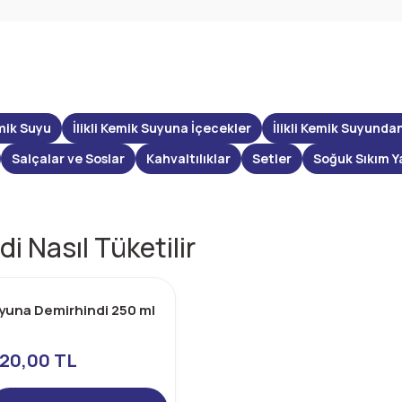
mik Suyu
İlikli Kemik Suyuna İçecekler
İlikli Kemik Suyunda
Salçalar ve Soslar
Kahvaltılıklar
Setler
Soğuk Sıkım Y
i Nasıl Tüketilir
Suyuna Demirhindi 250 ml
20,00 TL