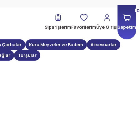
0
Siparişlerim
Favorilerim
Üye Girişi
Sepetim
n Çorbalar
Kuru Meyveler ve Badem
Aksesuarlar
ağlar
Turşular