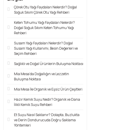
Çörek Otu Yağı Faydaları Nelerdir? Doğal
Soğuk Sıkım Çörek Otu Yağı Rehberi
Keten Tohumu Yağı Faydaları Nelerdir?
Doğal Soğuk Sıkım Keten Tohumu Yağı
Rehberi
Susam Yağı Faydaları Nelerdir? Doğal
Susam Yağı Kullanımı, Besin Değerleri ve
Seçim Rehberi
Sağlıklı ve Doğal Ürünlerin Buluşma Noktası
Mia Mesa’da Doğallığın ve Lezzetin
Buluşma Noktası
Mia Mesa İle Organik ve Eşsiz Ürün Çeşitleri
Hazır Kemik Suyu Nedir? Organik ve Dana
İlikli Kemik Suyu Rehberi
Et Suyu Nasıl Saklanır? Dolapta, Buzlukta
ve Derin Dondurucuda Doğru Saklama
Yöntemleri