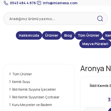
0543 484 4 876
info@miamesa.com
Hakkımızda
Ürünler
Blog
Tüm Ürünler
Ke
Meyve Püreleri
Aronya N
Tüm Ürünler
Kemik Suyu
İlikli Kemi
İlikli Kemik Suyuna İçecekler
İlikli Kemik Suyundan Çorbalar
3
Kuru Meyveler ve Badem