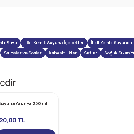
mik Suyu
İlikli Kemik Suyuna İçecekler
İlikli Kemik Suyunda
Salçalar ve Soslar
Kahvaltılıklar
Setler
Soğuk Sıkım Y
edir
k Suyuna Aronya 250 ml
20,00 TL