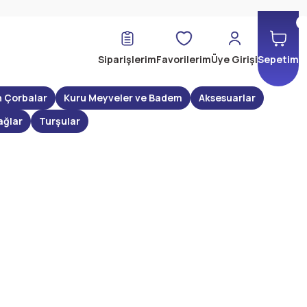
Siparişlerim
Favorilerim
Üye Girişi
Sepetim
n Çorbalar
Kuru Meyveler ve Badem
Aksesuarlar
ağlar
Turşular