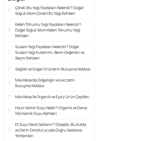
Çörek Otu Yağı Faydaları Nelerdir? Doğal
Soğuk Sıkım Çörek Otu Yağı Rehberi
Keten Tohumu Yağı Faydaları Nelerdir?
Doğal Soğuk Sıkım Keten Tohumu Yağı
Rehberi
Susam Yağı Faydaları Nelerdir? Doğal
Susam Yağı Kullanımı, Besin Değerleri ve
Seçim Rehberi
Sağlıklı ve Doğal Ürünlerin Buluşma Noktası
Mia Mesa’da Doğallığın ve Lezzetin
Buluşma Noktası
Mia Mesa İle Organik ve Eşsiz Ürün Çeşitleri
Hazır Kemik Suyu Nedir? Organik ve Dana
İlikli Kemik Suyu Rehberi
Et Suyu Nasıl Saklanır? Dolapta, Buzlukta
ve Derin Dondurucuda Doğru Saklama
Yöntemleri