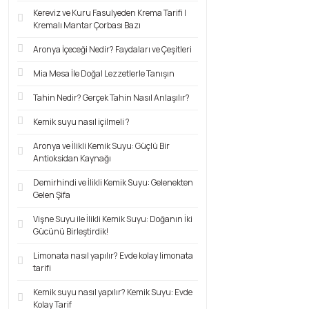
Kereviz ve Kuru Fasulyeden Krema Tarifi |
Kremalı Mantar Çorbası Bazı
Aronya İçeceği Nedir? Faydaları ve Çeşitleri
Mia Mesa İle Doğal Lezzetlerle Tanışın
Tahin Nedir? Gerçek Tahin Nasıl Anlaşılır?
Kemik suyu nasıl içilmeli ?
Aronya ve İlikli Kemik Suyu: Güçlü Bir
Antioksidan Kaynağı
Demirhindi ve İlikli Kemik Suyu: Gelenekten
Gelen Şifa
Vişne Suyu ile İlikli Kemik Suyu: Doğanın İki
Gücünü Birleştirdik!
Limonata nasıl yapılır? Evde kolay limonata
tarifi
Kemik suyu nasıl yapılır? Kemik Suyu: Evde
Kolay Tarif