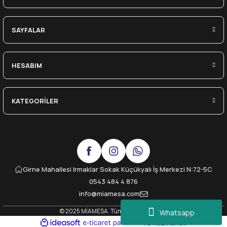
SAYFALAR
HESABIM
KATEGORİLER
Girne Mahallesi Irmaklar Sokak Küçükyalı İş Merkezi N:72-5C
0543 484 4 876
info@miamesa.com
© 2025 MİAMESA. Tüm Hakları Saklıdır.
Whatsapp
ideasoft
ile
e-