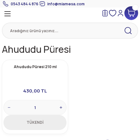
0543 484 4 876
info@miamesa.com
Geri Dön
Geri Dön
Geri Dön
 Suyundan Çorbalar
eri
Suyu
eri
Ahududu Püresi
mik Suyu
Ahududu Püresi 210 ml
430,00 TL
TÜKENDİ