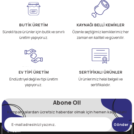
BUTİK ÜRETİM
KAYNAĞI BELLİ KEMİKLER
Sürekli taze ürünler için butik ve sınırlı
Özenle seçtiğimiz kemiklerimiz her
üretim yapıyoruz.
zaman en kaliteli ve güvenilir.
EV TİPİ ÜRETİM
SERTİFİKALI ÜRÜNLER
Endüstriyel değil ev tipi üretim
Ürünlerimiz helal belgeli ve
yapıyoruz.
sertifikalıdır.
Abone Ol!
Kampanyalardan ücretsiz haberdar olmak için hemen kayıt olun!
Gönder
ÜYELİK