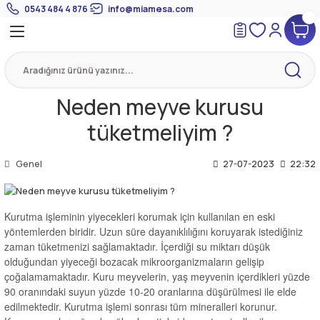
0543 484 4 876
info@miamesa.com
Geri Dön
Geri Dön
Geri Dön
 Suyundan Çorbalar
eri
Suyu
eri
Neden meyve kurusu
tüketmeliyim ?
mik Suyu
Genel
27-07-2023
22:32
Kurutma işleminin yiyecekleri korumak için kullanılan en eski
yöntemlerden biridir. Uzun süre dayanıklılığını koruyarak istediğiniz
zaman tüketmenizi sağlamaktadır. İçerdiği su miktarı düşük
olduğundan yiyeceği bozacak mikroorganizmaların gelişip
çoğalamamaktadır. Kuru meyvelerin, yaş meyvenin içerdikleri yüzde
90 oranındaki suyun yüzde 10-20 oranlarına düşürülmesi ile elde
edilmektedir. Kurutma işlemi sonrası tüm mineralleri korunur.