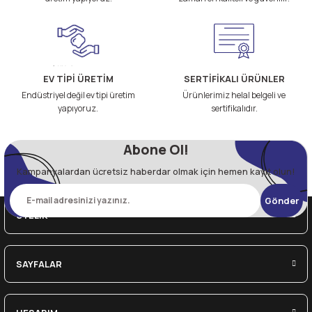
EV TİPİ ÜRETİM
SERTİFİKALI ÜRÜNLER
Endüstriyel değil ev tipi üretim
Ürünlerimiz helal belgeli ve
yapıyoruz.
sertifikalıdır.
Abone Ol!
Kampanyalardan ücretsiz haberdar olmak için hemen kayıt olun!
Gönder
ÜYELİK
SAYFALAR