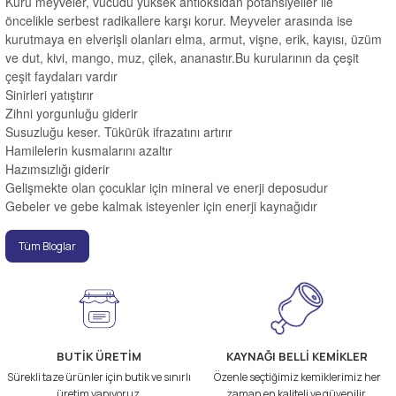
Kuru meyveler, vücudu yüksek antioksidan potansiyeller ile
öncelikle serbest radikallere karşı korur. Meyveler arasında ise
kurutmaya en elverişli olanları elma, armut, vişne, erik, kayısı, üzüm
ve dut, kivi, mango, muz, çilek, ananastır.Bu kurularının da çeşit
çeşit faydaları vardır
Sinirleri yatıştırır
Zihni yorgunluğu giderir
Susuzluğu keser. Tükürük ifrazatını artırır
Hamilelerin kusmalarını azaltır
Hazımsızlığı giderir
Gelişmekte olan çocuklar için mineral ve enerji deposudur
Gebeler ve gebe kalmak isteyenler için enerji kaynağıdır
Tüm Bloglar
BUTİK ÜRETİM
KAYNAĞI BELLİ KEMİKLER
Sürekli taze ürünler için butik ve sınırlı
Özenle seçtiğimiz kemiklerimiz her
üretim yapıyoruz.
zaman en kaliteli ve güvenilir.