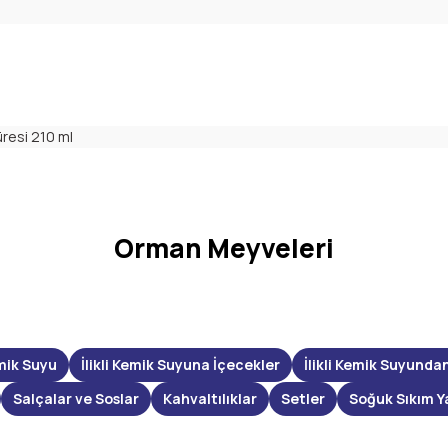
resi 210 ml
Orman Meyveleri
mik Suyu
İlikli Kemik Suyuna İçecekler
İlikli Kemik Suyunda
Salçalar ve Soslar
Kahvaltılıklar
Setler
Soğuk Sıkım Y