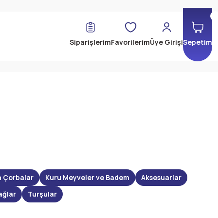
Siparişlerim
Favorilerim
Üye Girişi
Sepetim
n Çorbalar
Kuru Meyveler ve Badem
Aksesuarlar
ağlar
Turşular