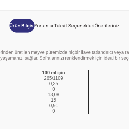
Ürün Bilgisi
Yorumlar
Taksit Seçenekleri
Önerileriniz
inden üretilen meyve püremizde hiçbir ilave tatlandırıcı veya raf
yaşamanızı sağlar. Sofralarınızı renklendirmek için ideal bir se
100 ml için
265/1109
0,35
0
13,08
15
0,91
0