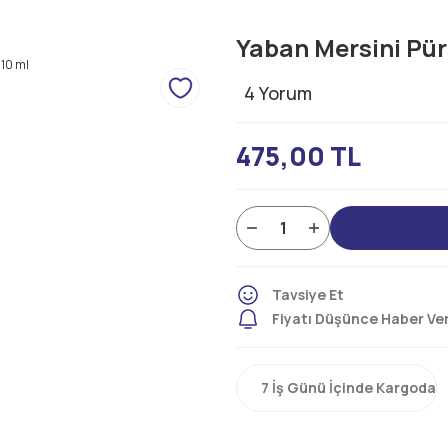
Yaban Mersini Pür
4 Yorum
475,00 TL
Tavsiye Et
Fiyatı Düşünce Haber Ve
7 İş Günü İçinde Kargoda