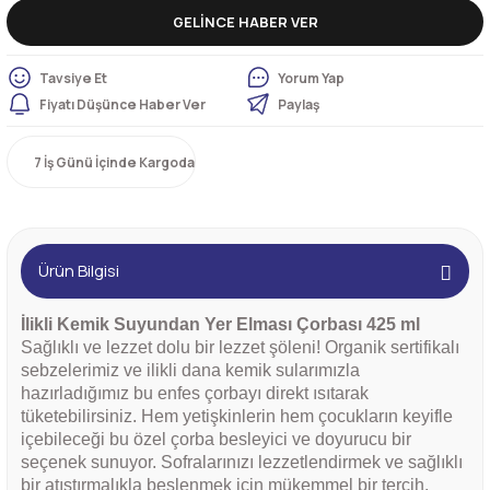
GELİNCE HABER VER
Tavsiye Et
Yorum Yap
Fiyatı Düşünce Haber Ver
Paylaş
7 İş Günü İçinde Kargoda
Ürün Bilgisi
İlikli Kemik Suyundan Yer Elması Çorbası 425 ml
Sağlıklı ve lezzet dolu bir lezzet şöleni! Organik sertifikalı
sebzelerimiz ve ilikli dana kemik sularımızla
hazırladığımız bu enfes çorbayı direkt ısıtarak
tüketebilirsiniz. Hem yetişkinlerin hem çocukların keyifle
içebileceği bu özel çorba besleyici ve doyurucu bir
seçenek sunuyor. Sofralarınızı lezzetlendirmek ve sağlıklı
bir atıştırmalıkla beslenmek için mükemmel bir tercih.