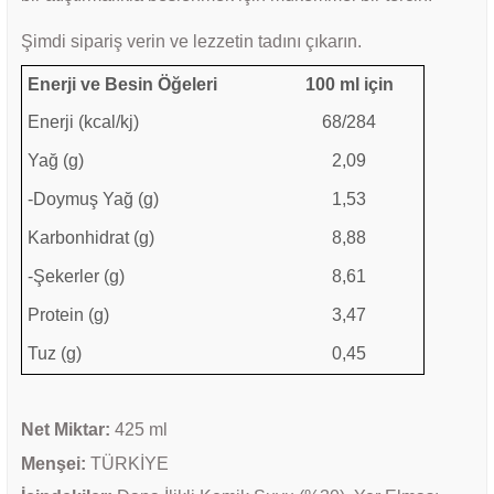
Şimdi sipariş verin ve lezzetin tadını çıkarın.
Enerji ve Besin Öğeleri
100 ml için
Enerji (kcal/kj)
68/284
Yağ (g)
2,09
-Doymuş Yağ (g)
1,53
Karbonhidrat (g)
8,88
-Şekerler (g)
8,61
Protein (g)
3,47
Tuz (g)
0,45
Net Miktar:
425 ml
Menşei:
TÜRKİYE