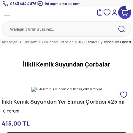
0543 484 4 876
info@miamesa.com
Geri Dön
Geri Dön
Geri Dön
 Suyundan Çorbalar
eri
Suyu
eri
Anasayfa
İlikli Kemik Suyundan Çorbalar
İlikli Kemik Suyundan Yer Elması 
mik Suyu
İlikli Kemik Suyundan Çorbalar
İlikli Kemik Suyundan Yer Elması Çorbası 425 ml
0 Yorum
415,00 TL