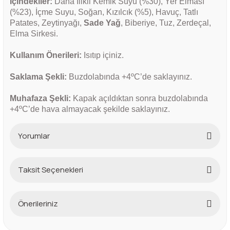
İçindekiler:
Dana İlikli Kemik Suyu (%30), Yer Elması
(%23), İçme Suyu, Soğan, Kızılcık (%5), Havuç, Tatlı
Patates, Zeytinyağı,
Sade Yağ
, Biberiye, Tuz, Zerdeçal,
Elma Sirkesi.
Kullanım Önerileri:
Isıtıp içiniz.
Saklama Şekli:
Buzdolabında +4
º
C’de saklayınız.
Muhafaza Şekli:
Kapak açıldıktan sonra buzdolabında
+4
º
C’de hava almayacak şekilde saklayınız.
Yorumlar
Taksit Seçenekleri
Bu ürüne ilk yorumu siz yapın!
Önerileriniz
Yorum Yaz
Bu ürünün fiyat bilgisi, resim, ürün açıklamalarında ve diğer