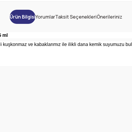
Ürün Bilgisi
Yorumlar
Taksit Seçenekleri
Önerileriniz
5 ml
li kuşkonmaz ve kabaklarımız ile ilikli dana kemik suyumuzu bul