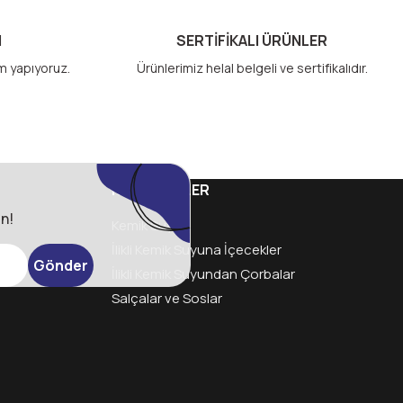
M
SERTİFİKALI ÜRÜNLER
im yapıyoruz.
Ürünlerimiz helal belgeli ve sertifikalıdır.
KATEGORİLER
n!
Kemik Suyu
İlikli Kemik Suyuna İçecekler
Gönder
İlikli Kemik Suyundan Çorbalar
Salçalar ve Soslar