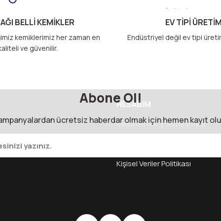
AĞI BELLİ KEMİKLER
EV TİPİ ÜRETİ
imiz kemiklerimiz her zaman en
Endüstriyel değil ev tipi üret
kaliteli ve güvenilir.
Abone Ol!
Gönder
HESABIM
ampanyalardan ücretsiz haberdar olmak için hemen kayıt olu
Mesafeli Satış Sözleşmesi
Sertifikalar
Gizlilik ve Güvenlik
m Formu
İptal İade Koşullari
Kişisel Veriler Politikası