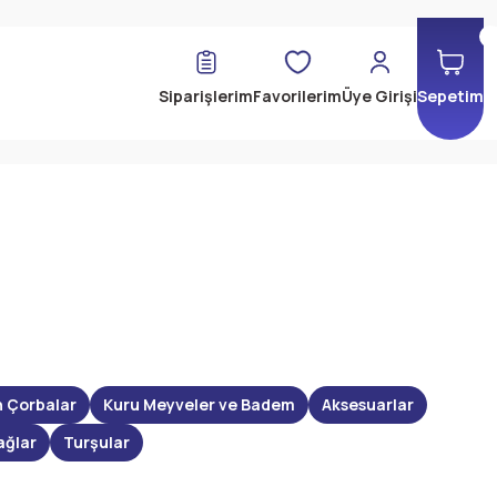
Siparişlerim
Favorilerim
Üye Girişi
Sepetim
n Çorbalar
Kuru Meyveler ve Badem
Aksesuarlar
ağlar
Turşular