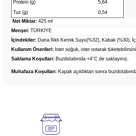
Protein (g)
5,64
Tuz (g)
0,54
Net Miktar:
425 ml
Menşei:
TÜRKİYE
İçindekiler:
Dana İlikli Kemik Suyu(%32), Kabak (%30), İ
Kullanım Önerileri:
İster soğuk, ister ısıtarak tüketebilirsin
Saklama Koşulları:
Buzdolabında +4°C de saklayınız.
Muhafaza Koşulları:
Kapak açıldıktan sonra buzdolabınd
Bu ürünün fiyat bilgisi, resim, ürün açıklamalarında ve diğer konul
Görüş ve önerileriniz için teşekkür ederiz.
Ürün resmi kalitesiz, bozuk veya görüntülenemiyor.
Ürün açıklamasında eksik bilgiler bulunuyor.
Ürün bilgilerinde hatalar bulunuyor.