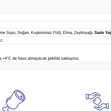
çme Suyu, Soğan, Kuşkonmaz (%6), Elma, Zeytinyağı,
Sade Ya
iz.
a +4°C de hava almayacak şekilde saklayınız.
arda yetersiz gördüğünüz noktaları öneri formunu kullanarak tarafımıza ile
Bu ürüne ilk yorumu siz yapın!
Yorum Yaz