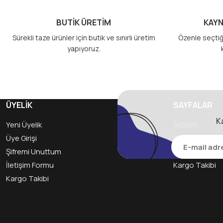
Ürün fiyatı diğer sitelerden daha pahalı.
BUTİK ÜRETİM
KAYN
Bu ürüne benzer farklı alternatifler olmalı.
Sürekli taze ürünler için butik ve sınırlı üretim
Özenle seçtiğ
yapıyoruz.
ÜYELİK
SAYFALAR
K
Yeni Üyelik
İletişim
Üye Girişi
Politikamız ve 
Şifremi Unuttum
Havale Bildiri
İletişim Formu
Kargo Takibi
Kargo Takibi