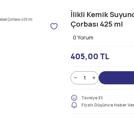
İlikli Kemik Suyu
Çorbası 425 ml
0 Yorum
405,00 TL
Tavsiye Et
Fiyatı Düşünce Haber Ve