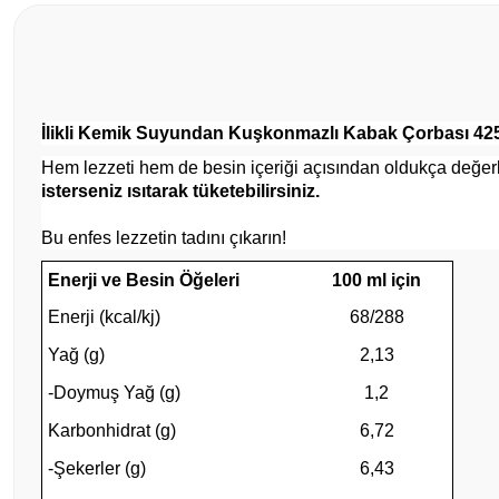
İlikli Kemik Suyundan Kuşkonmazlı Kabak Çorbası 42
Hem lezzeti hem de besin içeriği açısından oldukça değer
isterseniz ısıtarak tüketebilirsiniz.
Bu enfes lezzetin tadını çıkarın!
Enerji ve Besin Öğeleri
100 ml için
Enerji (kcal/kj)
68/288
Yağ (g)
2,13
-Doymuş Yağ (g)
1,2
Karbonhidrat (g)
6,72
-Şekerler (g)
6,43