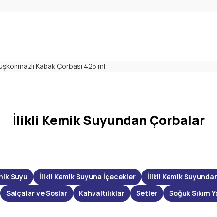
 Kuşkonmazlı Kabak Çorbası 425 ml
İlikli Kemik Suyundan Çorbalar
mik Suyu
İlikli Kemik Suyuna İçecekler
İlikli Kemik Suyunda
Salçalar ve Soslar
Kahvaltılıklar
Setler
Soğuk Sıkım Y